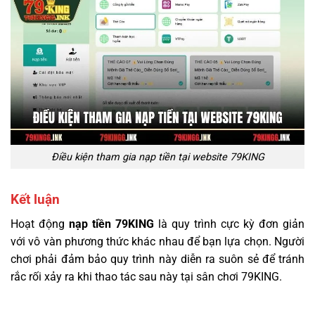
Điều kiện tham gia nạp tiền tại website 79KING
Kết luận
Hoạt động
nạp tiền 79KING
là quy trình cực kỳ đơn giản
với vô vàn phương thức khác nhau để bạn lựa chọn. Người
chơi phải đảm bảo quy trình này diễn ra suôn sẻ để tránh
rắc rối xảy ra khi thao tác sau này tại sân chơi 79KING.