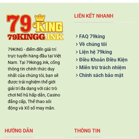
LIÊN KẾT NHANH
FAQ 79king
Về chúng tôi
79KING - điểm đến giải trí
Liện hệ 79king
trực tuyến hàng đầu tại Việt
Điều Khoản Điều Kiện
Nam. Tại 79kingg.ink, cổng
Miễn trừ trách nhiệm
thông tin chính thức duy
Chính sách bảo mật
nhất của chúng tôi, bạn sẽ
được trải nghiệm thế giới
giải trí đa dạng với các trò
chơi Nổ hũ hấp dẫn, Casino
đẳng cấp, Thể thao sôi
động và Xổ số may mắn.
HƯỚNG DẪN
THÔNG TIN