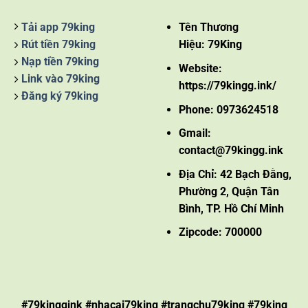
Tải app 79king
Tên Thương
Rút tiền 79king
Hiệu: 79King
Nạp tiền 79king
Website:
Link vào 79king
https://79kingg.ink/
Đăng ký 79king
Phone: 0973624518
Gmail:
contact@79kingg.ink
Địa Chỉ: 42 Bạch Đằng,
Phường 2, Quận Tân
Bình, TP. Hồ Chí Minh
Zipcode: 700000
#79kinggink #nhacai79king #trangchu79king #79king