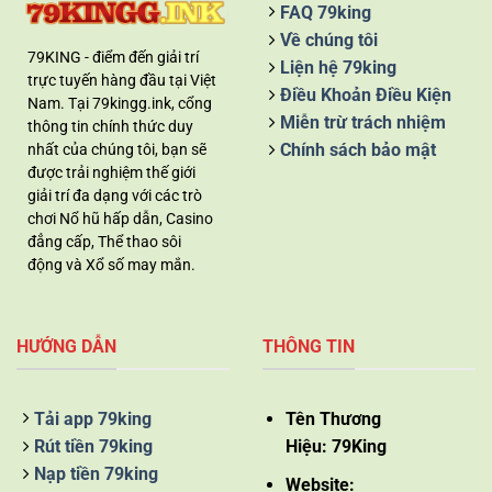
FAQ 79king
Về chúng tôi
79KING - điểm đến giải trí
Liện hệ 79king
trực tuyến hàng đầu tại Việt
Điều Khoản Điều Kiện
Nam. Tại 79kingg.ink, cổng
Miễn trừ trách nhiệm
thông tin chính thức duy
Chính sách bảo mật
nhất của chúng tôi, bạn sẽ
được trải nghiệm thế giới
giải trí đa dạng với các trò
chơi Nổ hũ hấp dẫn, Casino
đẳng cấp, Thể thao sôi
động và Xổ số may mắn.
HƯỚNG DẪN
THÔNG TIN
Tải app 79king
Tên Thương
Rút tiền 79king
Hiệu: 79King
Nạp tiền 79king
Website: