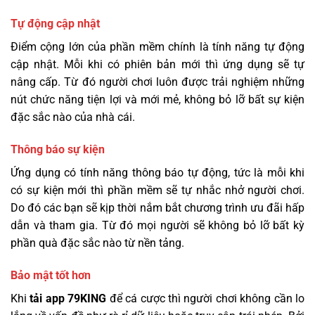
Tự động cập nhật
Điểm cộng lớn của phần mềm chính là tính năng tự động
cập nhật. Mỗi khi có phiên bản mới thì ứng dụng sẽ tự
nâng cấp. Từ đó người chơi luôn được trải nghiệm những
nút chức năng tiện lợi và mới mẻ, không bỏ lỡ bất sự kiện
đặc sắc nào của nhà cái.
Thông báo sự kiện
Ứng dụng có tính năng thông báo tự động, tức là mỗi khi
có sự kiện mới thì phần mềm sẽ tự nhắc nhở người chơi.
Do đó các bạn sẽ kịp thời nắm bắt chương trình ưu đãi hấp
dẫn và tham gia. Từ đó mọi người sẽ không bỏ lỡ bất kỳ
phần quà đặc sắc nào từ nền tảng.
Bảo mật tốt hơn
Khi
tải app 79KING
để cá cược thì người chơi không cần lo