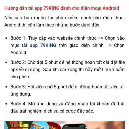
Hướng dẫn tải app 79KING dành cho điện thoại Android
Nếu các bạn muốn tải phần mềm dành cho điện thoại
Android thì cần làm theo những bước dưới đây:
Bước 1: Truy cập vào website chính thức => Chọn vào
mục
tải app 79KING
trên giao diện chính => Chọn
Android.
Bước 2: Chờ đợi 5 phút để hệ thống hoàn tất cài đặt file
apk về di động. Sau khi cài xong thì hãy mở file và bấm
cho phép.
Bước 3: Hội viên chờ 5 phút để di động hoàn tất việc tải
ứng dụng.
Bước 4: Mở ứng dụng và đăng nhập tài khoản để bắt
đầu trải nghiệm dịch vụ cá cược đặc sắc.