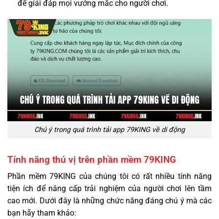
để giải đáp mọi vướng mắc cho người chơi.
Chú ý trong quá trình tải app 79KING về di động
Tính năng thú vị trên phần mềm 79KING
Phần mềm 79KING của chúng tôi có rất nhiều tính năng
tiện ích để nâng cấp trải nghiệm của người chơi lên tầm
cao mới. Dưới đây là những chức năng đáng chú ý mà các
bạn hãy tham khảo: