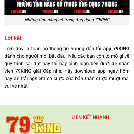
Những tính năng có trong ứng dụng 79KING
Lời kết
Trên đây là toàn bộ thông tin hướng dẫn
tải app 79KING
dành cho người mới bắt đầu. Nếu các bạn còn tò mò gì về
quy trình cài đặt này thì hãy bình luận bên dưới để nhân
viên 79KING giải đáp nhé. Hãy download app ngay hôm
nay để trải nghiệm cá cược của bản thân được mượt mà,
vui vẻ nhất!
LIÊN KẾT NHANH