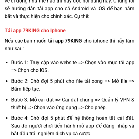
về di động như thế nào thì hãy đọc nội dung này. Chúng tôi
sẽ hướng dẫn tải app cho cả Android và IOS để bạn nắm
bắt và thực hiện cho chính xác. Cụ thể:
Tải app 79KING cho Iphone
Nếu các bạn muốn
tải app 79KING
cho iphone thì hãy làm
như sau:
Bước 1: Truy cập vào website => Chọn vào mục tải app
=> Chọn cho IOS.
Bước 2: Chờ đợi 5 phút cho file tải xong => Mở file =>
Bấm tiếp tục.
Bước 3: Mở cài đặt => Cài đặt chung => Quản lý VPN &
thiết bị => Chọn vào ứng dụng => Cho phép.
Bước 4: Chờ đợi 5 phút để hệ thống hoàn tất cài đặt.
Sau đó người chơi tiến hành mở app để đăng nhập và
bắt đầu trải nghiệm dịch vụ cá cược.