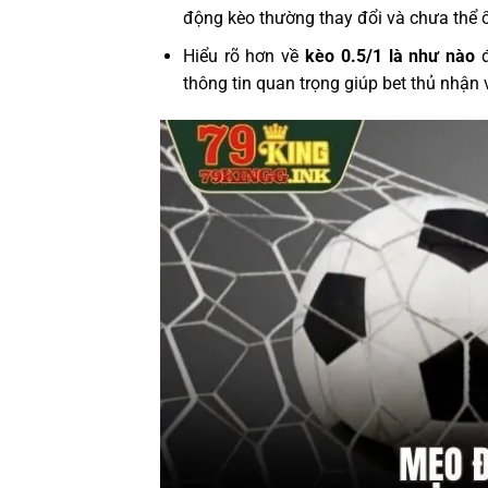
động kèo thường thay đổi và chưa thể ổ
Hiểu rõ hơn về
kèo 0.5/1 là như nào
đ
thông tin quan trọng giúp bet thủ nhận v