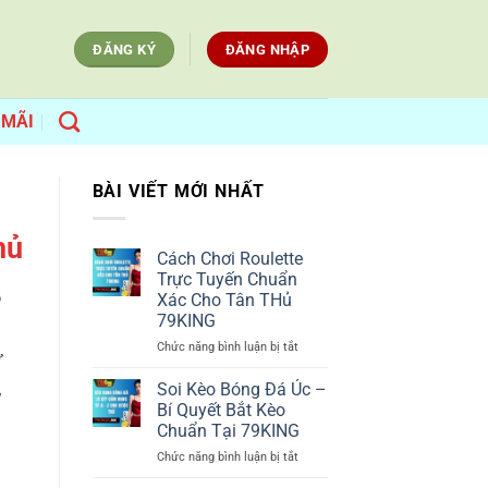
ĐĂNG KÝ
ĐĂNG NHẬP
 MÃI
BÀI VIẾT MỚI NHẤT
hủ
Cách Chơi Roulette
Trực Tuyến Chuẩn
Xác Cho Tân THủ
79KING
Chức năng bình luận bị tắt
ở
Cách
Chơi
Soi Kèo Bóng Đá Úc –
Roulette
Bí Quyết Bắt Kèo
Trực
Chuẩn Tại 79KING
Tuyến
Chức năng bình luận bị tắt
ở
Chuẩn
Soi
Xác