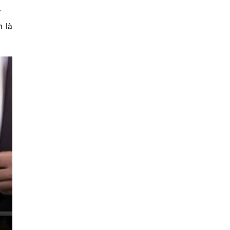
.
 là