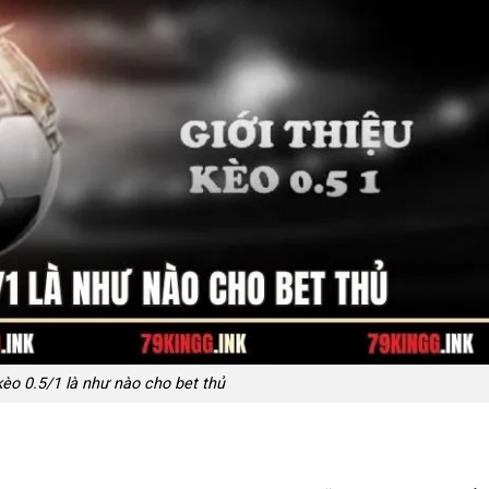
èo 0.5/1 là như nào cho bet thủ