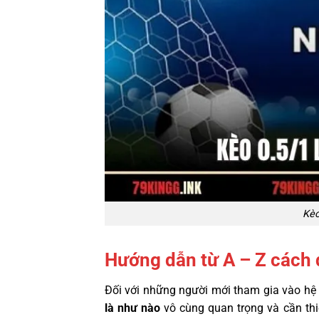
Kèo
Hướng dẫn từ A – Z cách 
Đối với những người mới tham gia vào hệ 
là như nào
vô cùng quan trọng và cần thi