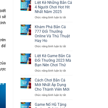
Kèo
Cho
Liệt Kê Những Bắn Cá
Bóng
Tân
4 Người Chơi Hot Hit
Đá
THủ
biết
Nhất Năm 2025
Úc
79KING
i sẽ
Chức năng bình luận bị tắt
ở
–
Liệt
Bí
tính
Kê
Quyết
Khám Phá Bắn Cá
Những
Bắt
777 Đổi Thưởng
Bắn
Kèo
Online Và Thủ Thuật
Cá
Chuẩn
trên
Hay Ho
4
Tại
à để
Người
Chức năng bình luận bị tắt
79KING
ở
Chơi
Khám
Hot
Phá
Liệt Kê Game Bắn Cá
Hit
Bắn
Đổi Thưởng 2023 Mà
 của
Nhất
Cá
Bạn Nên Chơi Thử
Năm
777
cược
Chức năng bình luận bị tắt
2025
ở
Đổi
Liệt
Thưởng
Kê
Online
Cách Chơi Bắn Cá
Game
Và
Mới Nhất Áp Dụng
Bắn
Thủ
Cho Thành Viên Mới
Cá
Thuật
Chức năng bình luận bị tắt
ở
Đổi
Hay
Cách
Thưởng
Ho
Chơi
2023
Game Nổ Hũ Tặng
Bắn
Mà