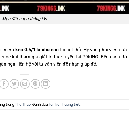
Mẹo đặt cược thắng lớn
hái niệm
kèo 0.5/1 là như nào
tới bet thủ. Hy vọng hội viên dựa
 cược khi tham gia giải trí trực tuyến tại 79KING. Bên cạnh đó
ần ngại liên hệ với tư vấn viên để nhận giúp đỡ.
ăng trong
Thể Thao
. Đánh dấu
liên kết thường trực
.