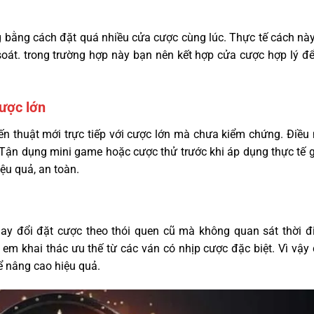
 bằng cách đặt quá nhiều cửa cược cùng lúc. Thực tế cách nà
át. trong trường hợp này bạn nên kết hợp cửa cược hợp lý để
ược lớn
iến thuật mới trực tiếp với cược lớn mà chưa kiểm chứng. Điều
 Tận dụng mini game hoặc cược thử trước khi áp dụng thực tế 
iệu quả, an toàn.
hay đổi đặt cược theo thói quen cũ mà không quan sát thời 
 em khai thác ưu thế từ các ván có nhịp cược đặc biệt. Vì vậy
ể nâng cao hiệu quả.