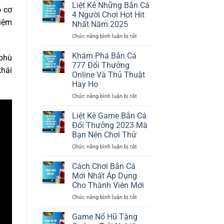
Kèo
Cho
Liệt Kê Những Bắn Cá
o cơ
Bóng
Tân
4 Người Chơi Hot Hit
Đá
THủ
hiệm
Nhất Năm 2025
Úc
79KING
Chức năng bình luận bị tắt
ở
–
Liệt
Bí
Kê
Quyết
Khám Phá Bắn Cá
 phù
Những
Bắt
777 Đổi Thưởng
khái
Bắn
Kèo
Online Và Thủ Thuật
Cá
Chuẩn
Hay Ho
4
Tại
Người
Chức năng bình luận bị tắt
79KING
ở
Chơi
Khám
Hot
Phá
Liệt Kê Game Bắn Cá
Hit
Bắn
Đổi Thưởng 2023 Mà
Nhất
Cá
Bạn Nên Chơi Thử
Năm
777
Chức năng bình luận bị tắt
2025
ở
Đổi
Liệt
Thưởng
Kê
Online
Cách Chơi Bắn Cá
Game
Và
Mới Nhất Áp Dụng
Bắn
Thủ
Cho Thành Viên Mới
Cá
Thuật
Chức năng bình luận bị tắt
ở
Đổi
Hay
Cách
Thưởng
Ho
Chơi
2023
Game Nổ Hũ Tặng
Bắn
Mà