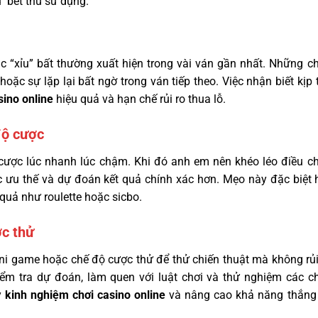
 bet thủ sử dụng.
ặc “xỉu” bất thường xuất hiện trong vài ván gần nhất. Những c
ặc sự lặp lại bất ngờ trong ván tiếp theo. Việc nhận biết kịp 
sino online
hiệu quả và hạn chế rủi ro thua lỗ.
độ cược
 cược lúc nhanh lúc chậm. Khi đó anh em nên khéo léo điều c
c ưu thế và dự đoán kết quả chính xác hơn. Mẹo này đặc biệt
 quả như roulette hoặc sicbo.
c thử
ni game hoặc chế độ cược thử để thử chiến thuật mà không rủi
ểm tra dự đoán, làm quen với luật chơi và thử nghiệm các c
y
kinh nghiệm chơi casino online
và nâng cao khả năng thắng 