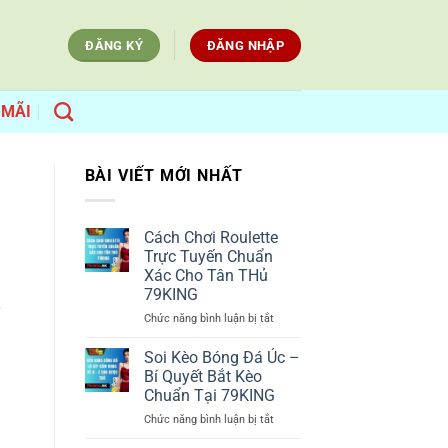
ĐĂNG KÝ
ĐĂNG NHẬP
 MÃI
BÀI VIẾT MỚI NHẤT
Cách Chơi Roulette
Trực Tuyến Chuẩn
Xác Cho Tân THủ
79KING
Chức năng bình luận bị tắt
ở
Cách
Chơi
Soi Kèo Bóng Đá Úc –
Roulette
Bí Quyết Bắt Kèo
Trực
Chuẩn Tại 79KING
Tuyến
Chức năng bình luận bị tắt
ở
Chuẩn
Soi
Xác