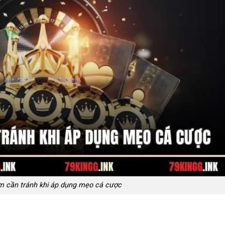
 cần tránh khi áp dụng mẹo cá cược