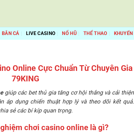
BẮN CÁ
LIVE CASINO
NỔ HŨ
THỂ THAO
KHUYẾN
ino Online Cực Chuẩn Từ Chuyên Gia
79KING
ne
giúp các bet thủ gia tăng cơ hội thắng và cải thiện
n áp dụng chiến thuật hợp lý và theo dõi kết quả.
hia sẻ các bí kíp quan trọng.
ghiệm chơi casino online là gì?