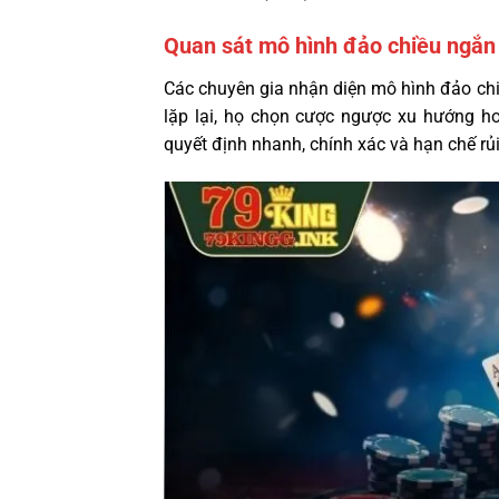
Quan sát mô hình đảo chiều ngắn
Các chuyên gia nhận diện mô hình đảo chi
lặp lại, họ chọn cược ngược xu hướng h
quyết định nhanh, chính xác và hạn chế rủi