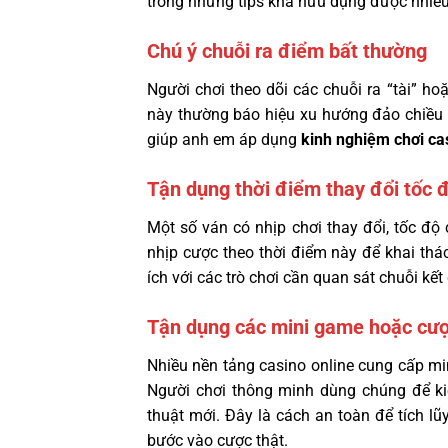
trong những tips khá hữu dụng được nhiều
Chú ý chuỗi ra điểm bất thường
Người chơi theo dõi các chuỗi ra “tài” ho
này thường báo hiệu xu hướng đảo chiều ho
giúp anh em áp dụng
kinh nghiệm chơi ca
Tận dụng thời điểm thay đổi tốc 
Một số ván có nhịp chơi thay đổi, tốc độ
nhịp cược theo thời điểm này để khai thá
ích với các trò chơi cần quan sát chuỗi kết
Tận dụng các mini game hoặc cượ
Nhiều nền tảng casino online cung cấp mi
Người chơi thông minh dùng chúng để ki
thuật mới. Đây là cách an toàn để tích lũ
bước vào cược thật.