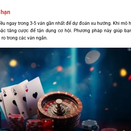
 hạn
ều ngay trong 3-5 ván gần nhất để dự đoán xu hướng. Khi mô 
oặc tăng cược để tận dụng cơ hội. Phương pháp này giúp bạ
 ro trong các ván ngắn.