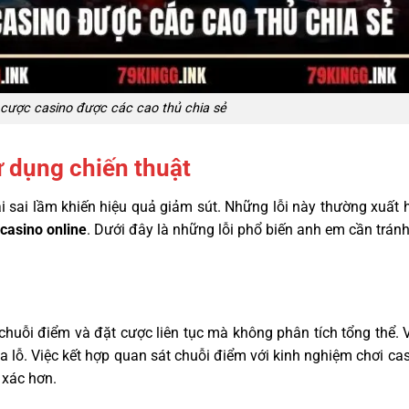
 cược casino được các cao thủ chia sẻ
ử dụng chiến thuật
 sai lầm khiến hiệu quả giảm sút. Những lỗi này thường xuất 
casino online
. Dưới đây là những lỗi phổ biến anh em cần trán
chuỗi điểm và đặt cược liên tục mà không phân tích tổng thể. 
a lỗ. Việc kết hợp quan sát chuỗi điểm với kinh nghiệm chơi ca
 xác hơn.